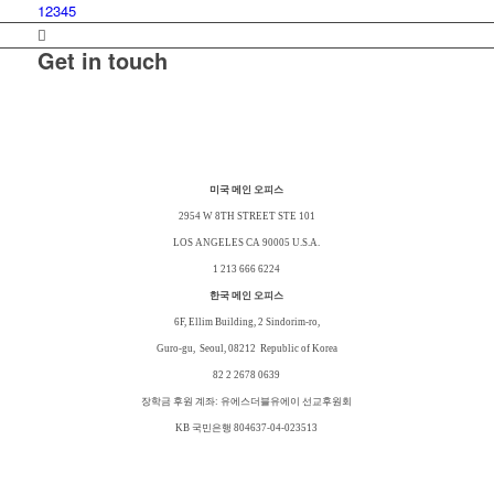
1
2
3
4
5
Get in touch
미국 메인 오피스
2954 W 8TH STREET STE 101
LOS ANGELES CA 90005
U.S.A.
1 213 666 6224
한국 메인 오피스
6F, Ellim Building, 2 Sindorim-ro,
Guro-gu,
Seoul, 08212
Republic of Korea
82 2 2678 0639
장학금 후원 계좌: 유에스더블유에이 선교후원회
KB 국민은행 804637-04-023513