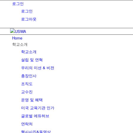
로그인
로그인
로그아웃
Home
학교소개
학교소개
설립 및 연혁
우리의 미션 & 비전
총장인사
조직도
교수진
운영 및 ​혜택
미국 교육기관 인가
글로벌 에듀허브
연락처
행사사진&동영상