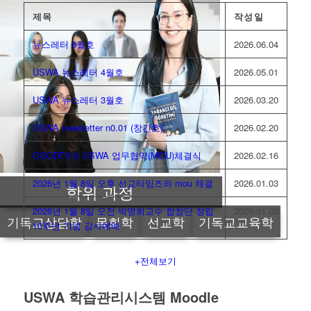
제목
작성일
뉴스레터 6월호
2026.06.04
USWA 뉴스레터 4월호
2026.05.01
USWA 뉴스레터 3월호
2026.03.20
USWA newsletter n0.01 (창간호)
2026.02.20
GOODTV와 USWA 업무협약(MOU)체결식
2026.02.16
2026년 1월 8일 오후 선교타임즈와 mou 체결
2026.01.03
학위 과정
2026년 1월 8일 오전 박명희교수 합창단 창립
2026.01.03
기독교상담학
목회학
선교학
기독교교육학
10주년 기념 감사예배
+전체보기
USWA 학습관리시스템 Moodle